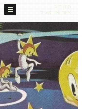
מתן רוב
איור ואנימציה