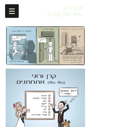
מתן רוב
איור ואנימציה